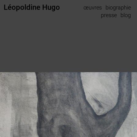
Léopoldine Hugo
œuvres
biographie
presse
blog