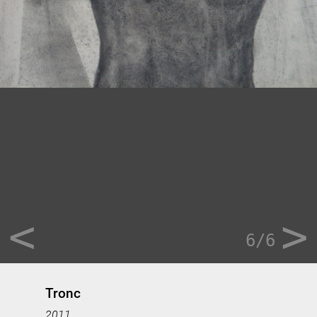
<
>
6/6
Tronc
2011