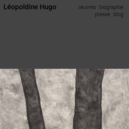
Léopoldine Hugo
œuvres
biographie
presse
blog